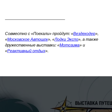
Совместно с «Поехали» пройдут: «
Вездеходер
»,
«
Московское Автошоу
», «
Лодки Экспо
», а также
дружественные выставки: «
Мотозима
» и
«
Реактивный отдых
».