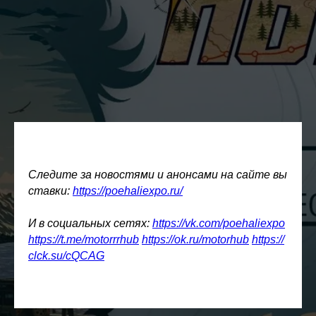
Следите за новостями и анонсами на сайте вы
ставки:
https://poehaliexpo.ru/
И в социальных сетях:
https://vk.com/poehaliexpo
https://t.me/motorrrhub
https://ok.ru/motorhub
https://
clck.su/cQCAG