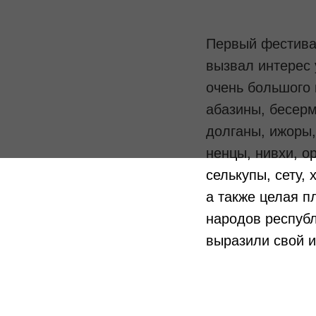
Первый фестива
вызвал интерес 
очень большого 
абазины, бесерм
долганы, ижоры,
ненцы, нивхи, о
селькупы, сету, 
а также целая 
народов республ
выразили свой и