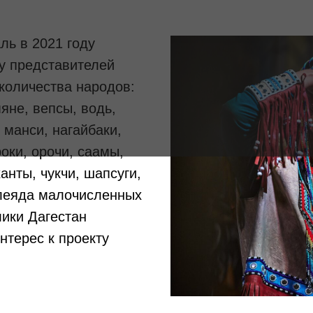
ль в 2021 году
у представителей
количества народов:
яне, вепсы, водь,
 манси, нагайбаки,
роки, орочи, саамы,
ханты, чукчи, шапсуги,
Tilda
плеяда малочисленных
ики Дагестан
нтерес к проекту