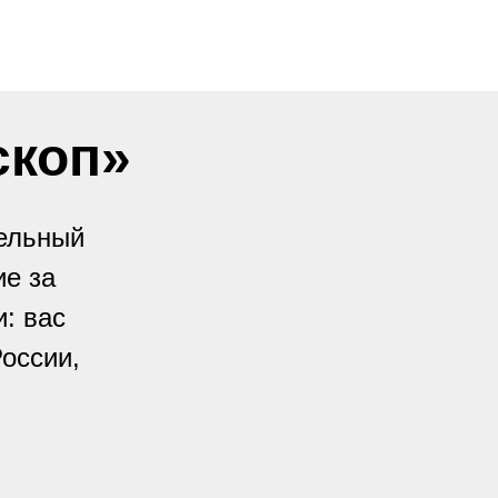
скоп»
дельный
ие за
: вас
оссии,