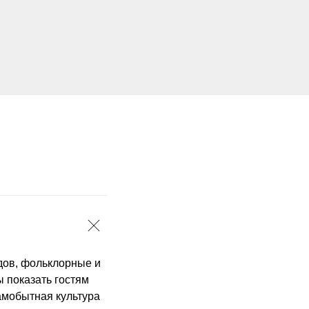
дов, фольклорные и
ы показать гостям
амобытная культура