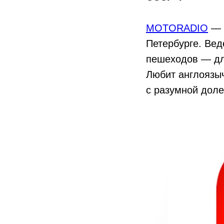
MOTORADIO
— н
Петербурге. Вед
пешеходов — для
Любит англоязыч
с разумной доле