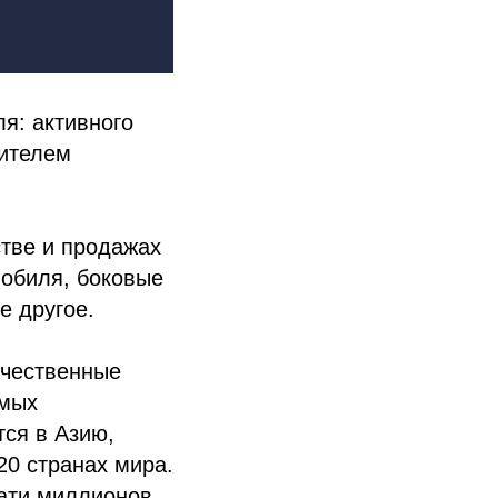
я: активного
вителем
тве и продажах
мобиля, боковые
е другое.
ачественные
амых
ся в Азию,
20 странах мира.
ати миллионов