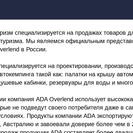
изм специализируется на продажах товаров дл
и туризма. Мы являемся официальным предста
erlend в России.
пециализируется на проектировании, производс
втокемпинга такой как: палатки на крышу авто
душевые кабинки, резервуары для воды и много
ии компания ADA Overlend использует высокок
рые не подведут своего потребителя даже в с
словиях. Продукты компании ADA экспортируют
, Австралию и завоевали доверие более чем в 
продаж продукции ADA составляет более двадц