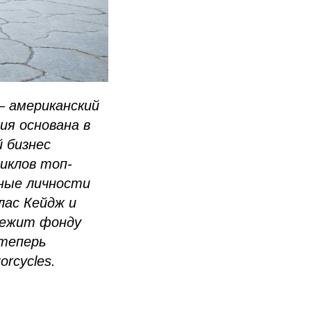
 – американский
ия основана в
 бизнес
иклов топ-
тные личности
лас Кейдж и
длежит фонду
 теперь
rcycles.