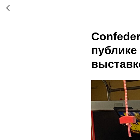
Confede
публике
выставк