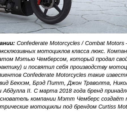
пании:
Confederate Motorcycles / Combat Motors
эксклюзивных мотоциклов класса люкс. Компан
катом Мэтью Чемберсом, который продал свой
рактику) и посвятил себя производству мотоц
лиентов Confederate Motorcycles такие извес
эвид Бекхэм, Брэд Питт, Джон Траволта, Нико
и Абдулла II. С марта 2018 года бренд прина
основатель компании Мэтт Чемберс создаёт
рические мотоциклы под брендом Curtiss Moto