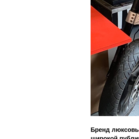
Бренд люксовы
широкой публик