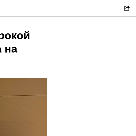
рокой
 на