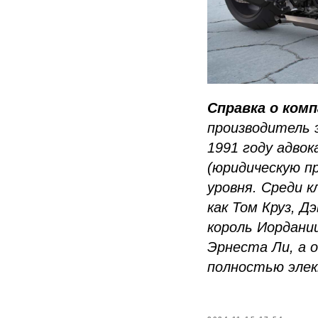
Справка о ком
производитель 
1991 году адво
(юридическую п
уровня. Среди к
как Том Круз, Д
король Иордани
Эрнеста Ли, а 
полностью элект