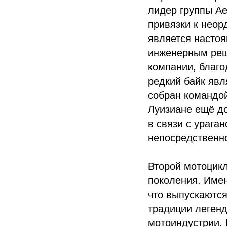
лидер группы Ae
привязки к неор
является насто
инженерным реш
компании, благо
редкий байк явл
собран командой
Луизиане ещё до
в связи с урага
непосредственно
Второй мотоцикл
поколения. Имен
что выпускаютс
традиции легенд
мотоиндустрии. 