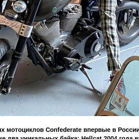
х мотоциклов Confederate впервые в России
е два уникальных байка: Hellcat 2004 года 