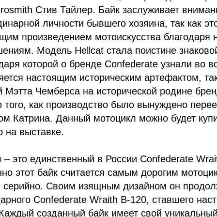
rosmith Стив Тайлер. Байк заслуживает вниман
динарной личности бывшего хозяина, так как эт
ящим произведением мотоискусства благодаря
ениям. Модель Hellcat стала поистине знаков
даря которой о бренде Confederate узнали во в
яется настоящим историческим артефактом, так
 Мэтта Чемберса на исторической родине брен
 того, как производство было вынуждено пере
ном Катрина. Данный мотоцикл можно будет куп
 на выставке.
 – это единственный в России Confederate Wrai
но этот байк считается самым дорогим мотоци
я серийно. Своим изящным дизайном он продол
арного Confederate Wraith B-120, ставшего нас
Каждый созданный байк имеет свой уникальный