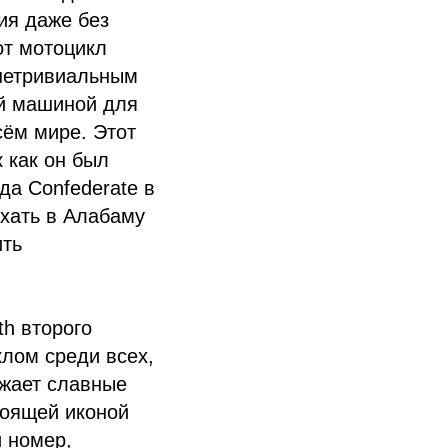
ия даже без
от мотоцикл
 нетривиальным
ой машиной для
сём мире. Этот
 как он был
да Confederate в
ехать в Алабаму
ить
th второго
клом среди всех,
жает славные
тоящей иконой
 номер,