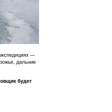
 экспедициях —
орожье, дальние
ровщик будет