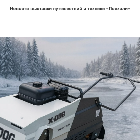
йте новинку - мотобукси
Новости выставки путешествий и техники «Поехали»