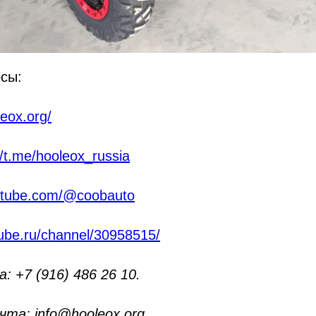
сы:
leox.org/
//t.me/hooleox_russia
outube.com/@coobauto
tube.ru/channel/30958515/
 +7 (916) 486 26 10.
та: info@hooleox.org