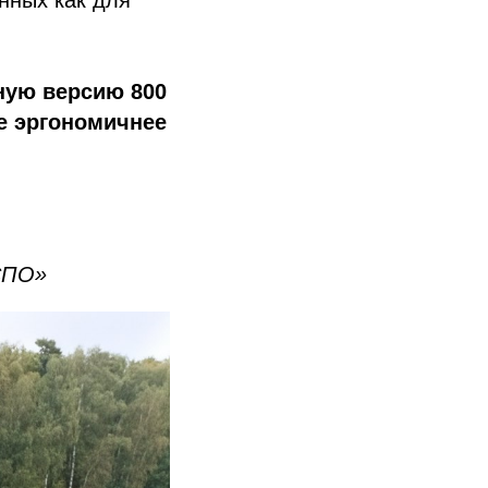
ную версию 800
ще эргономичнее
.
СПО»