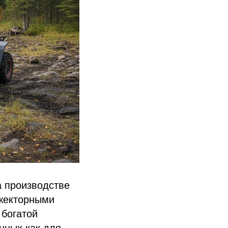
а производстве
нжекторными
 богатой
нных как для