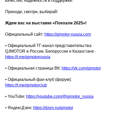
качестве, надежности и поддержке.
Приходи, смотри, выбирай!
Ждем вас на выставке «Поехали 2025»!
Официальный сайт:
https://qjmotor-russia.com
• Официальный ТГ-канал представительства
QJMOTOR в России, Белоруссии и Казахстане -
https://t.me/qjmotorrussia
• Официальная страница ВК:
https://vk.com/qjmotor
• Официальный фан-клуб (форум):
https://t.me/qjmotorclub
• YouTube:
https://youtube.com/@qjmotor_russia
• ЯндексДзен:
https://dzen.ru/qjmotor