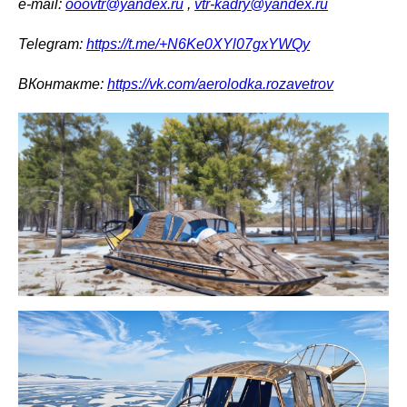
e-mail:
ooovtr@yandex.ru
,
vtr-kadry@yandex.ru
Telegram:
https://t.me/+N6Ke0XYl07gxYWQy
ВКонтакте:
https://vk.com/aerolodka.rozavetrov