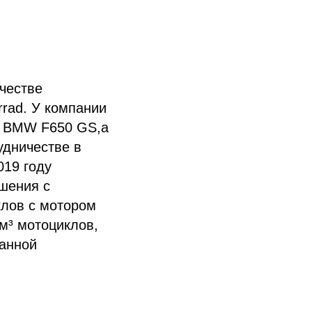
честве
rad. У компании
ля BMW F650 GS,а
удничестве в
019 году
шения с
клов с мотором
см³ мотоциклов,
данной