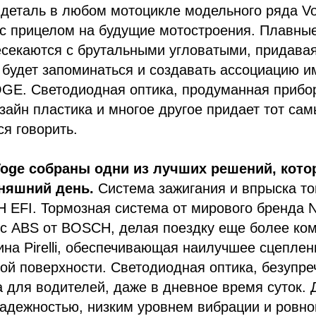
деталь в любом мотоцикле модельного ряда V
 с прицелом на будущие мотостроения. Плавны
есекаются с брутальными угловатыми, придава
 будет запоминаться и создавать ассоциацию и
GE. Светодиодная оптика, продуманная прибор
айн пластика и многое другое придает тот сам
ся говорить.
oge собраны одни из лучших решений, кото
няшний день.
Система зажигания и впрыска то
EFI. Тормозная система от мирового бренда N
 с ABS от BOSCH, делая поездку еще более ко
ина Pirelli, обеспечивающая наилучшее сцеплен
ой поверхности. Светодиодная оптика, безупр
а для водителей, даже в дневное время суток. 
адежностью, низким уровнем вибрации и ровно