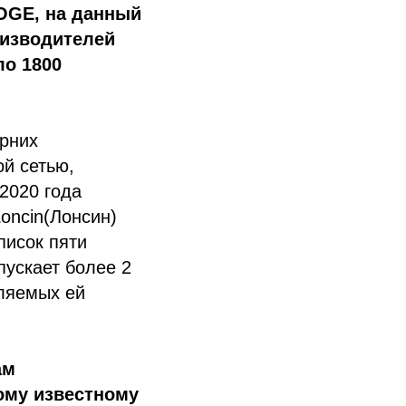
OGE, на данный
оизводителей
ло 1800
ерних
ой сетью,
 2020 года
oncin(Лонсин)
писок пяти
ускает более 2
вляемых ей
ам
ому известному