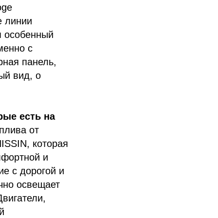
oge
е линии
я особенный
менно с
ная панель,
ый вид, о
рые есть на
плива от
ISSIN, которая
мфортной и
ие с дорогой и
ечно освещает
Двигатели,
й