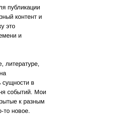
ля публикации
рный контент и
у это
емени и
е, литературе,
 на
ь сущности в
ня событий. Мои
крытые к разным
-то новое.