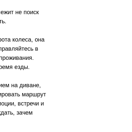
лежит не поиск
ть.
ота колеса, она
тправляйтесь в
 проживания.
ремя езды.
ием на диване,
ировать маршрут
оции, встречи и
ждать, зачем