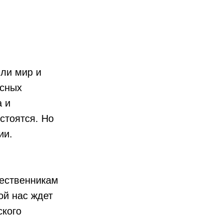
или мир и
есных
а и
стоятся. Но
ии.
ественникам
ой нас ждет
ского