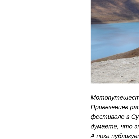
Мотопутешестве
Привезенцев ра
фестивале в Суз
думаете, что э
А пока публику