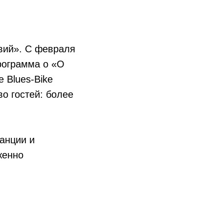
твий». С февраля
рограмма о «О
 Blues-Bike
во гостей: более
анции и
женно