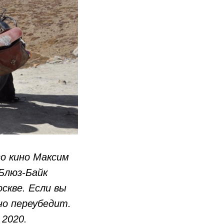
о кино
Максим
 Блюз-Байк
скве. Если вы
но переубедит.
 2020.