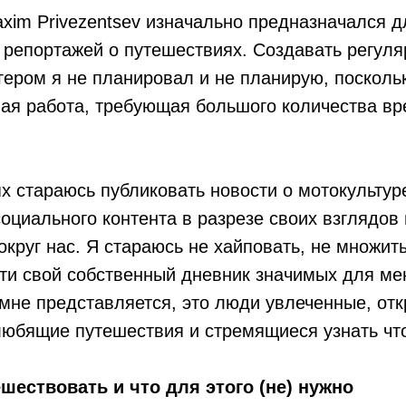
im Privezentsev изначально предназначался д
репортажей о путешествиях. Создавать регуля
гером я не планировал и не планирую, поскольк
ая работа, требующая большого количества вр
ях стараюсь публиковать новости о мотокультур
социального контента в разрезе своих взглядов
круг нас. Я стараюсь не хайповать, не множит
сти свой собственный дневник значимых для ме
 мне представляется, это люди увлеченные, от
любящие путешествия и стремящиеся узнать что
ешествовать и что для этого (не) нужно