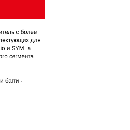
итель с более
плектующих для
gio и SYM, а
ого сегмента
 багги -