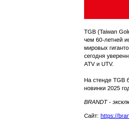
TGB (Taiwan Gol
чем 60-летней и
мировых гигантов
сегодня уверенн
ATV и UTV.
На стенде TGB б
новинки 2025 го
BRANDT - экскл
Сайт:
https://bra