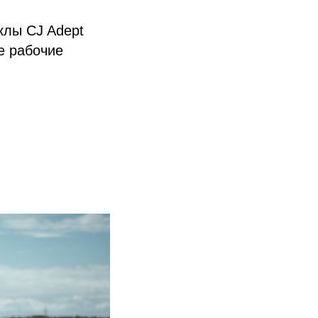
клы CJ Adept
ые рабочие