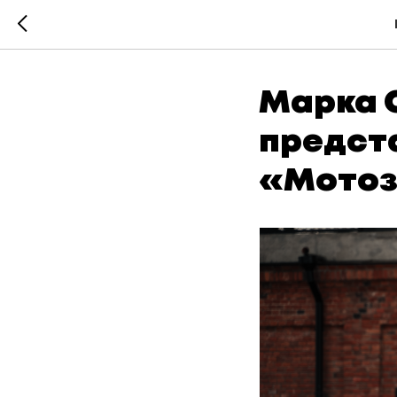
Марка C
предст
«Мотоз