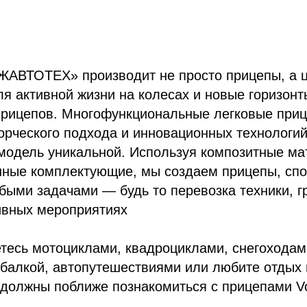
АВТОТЕХ» производит не просто прицепы, а ц
я активной жизни на колесах и новые горизонт
прицепов. Многофункциональные легковые пр
ворческого подхода и инновационных технологий
модель уникальной. Используя композитные ма
нные комплектующие, мы создаем прицепы, сп
быми задачами — будь то перевозка техники, г
ивных мероприятиях
етесь мотоциклами, квадроциклами, снегохода
балкой, автопутешествиями или любите отдых 
 должны поближе познакомиться с прицепами Vo