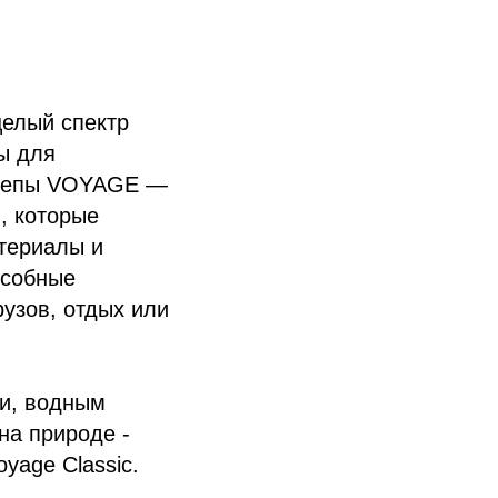
елый спектр
ы для
ицепы VOYAGE —
, которые
териалы и
особные
рузов, отдых или
ми, водным
на природе -
yage Classic.