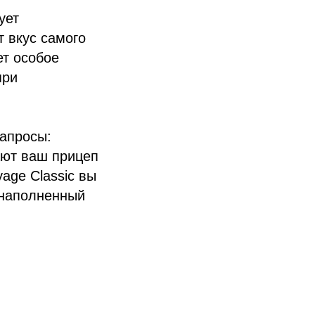
ует
 вкус самого
ет особое
при
апросы:
ают ваш прицеп
age Classic вы
 наполненный