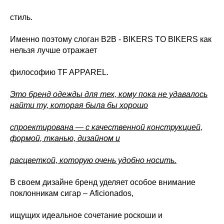
стиль.
Именно поэтому слоган B2B - BIKERS TO BIKERS как
нельзя лучше отражает
философию TF APPAREL.
Это бренд одежды для тех, кому пока не удавалось
найти ту, которая была бы хорошо
спроектирована — с качественной конструкцией,
формой, тканью, дизайном и
расцветкой, которую очень удобно носить.
В своем дизайне бренд уделяет особое внимание
поклонникам сигар – Aficionados,
ищущих идеальное сочетание роскоши и