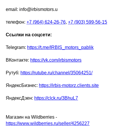
email: info@irbismotors.u
телефон:
+7 (964) 624-26-76
,
+7 (903) 599-56-15
Ссылки на соцсети:
Telegram:
https://t.me/IRBIS_motors_pablik
ВКонтакте:
https://vk.com/irbismotors
Рутуб:
https://rutube.ru/channel/35064251/
ЯндексБизнес:
https://irbis-motorz.clients.site
ЯндексДзен:
https://clck.ru/3BhuL7
Магазин на Wildberries -
https://www.wildberries.ru/seller/4256227