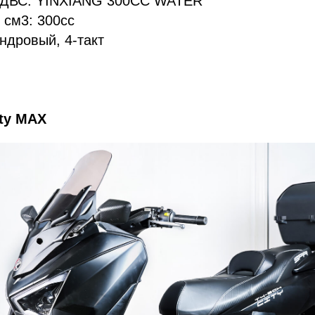
) ДВС: YINXIANG 300CC WATER
 см3: 300cc
ндровый, 4-такт
ty MAX