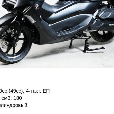
cc (49сс), 4-такт, EFI
 см3: 180
илиндровый