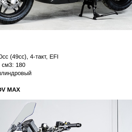
cc (49сс), 4-такт, EFI
 см3: 180
илиндровый
DV MAX