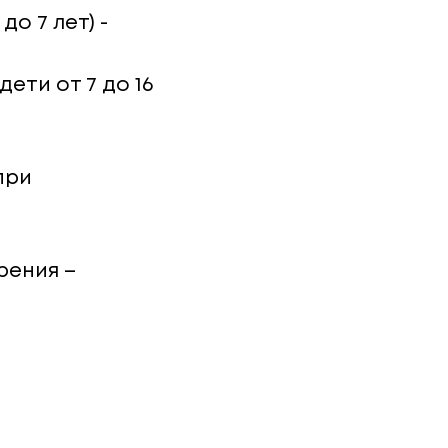
о 7 лет) -
ети от 7 до 16
при
рения –