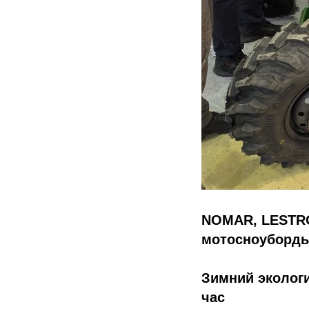
NOMAR, LESTRO
мотосноуборды
Зимний экологи
час