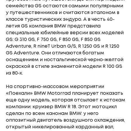
семейства GS остаются самыми популярными
у путешественников и считаются эталоном в
классе туристических эндуро. А в честь 40-
летия GS компания BMW представила
специальные юбилейные версии всех моделей
GS: G 310 GS, F 750 GS, F 850 GS, F 850 GS
Adventure, R nineT Urban G/S, R 1250 GS и R 1250
GS Adventure. Они отличаются богатым
оснащением и ностальгической черно-желтой
окраской в стиле знаменитой модели R 100 GS
из 80-х.
На спортивно-массовом мероприятии
«Поехали» BMW Motorrad планирует показать
еще одну модель, которая отсылает к истокам
компании: круизер BMW R 18. Этот мотоцикл
сделан по всем канонам BMW: у него
оппозитный двигатель воздушного охлаждения,
открытый никелированный карданный вал,