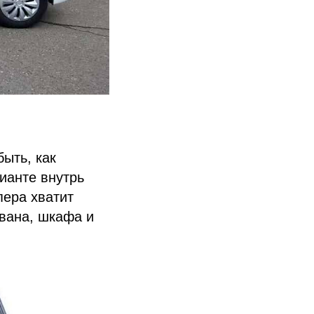
ыть, как
ианте внутрь
пера хватит
ивана, шкафа и