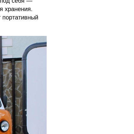
 под себя —
я хранения.
т портативный