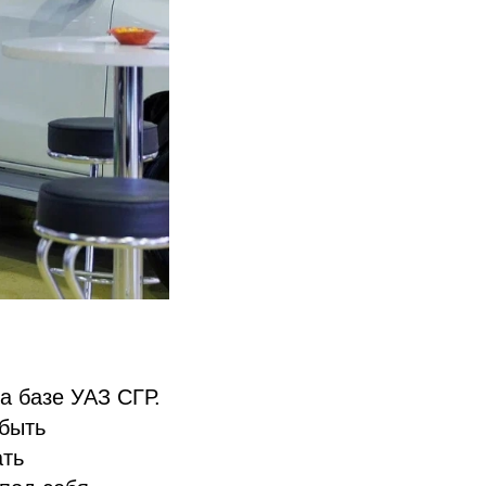
а базе УАЗ СГР.
 быть
ать