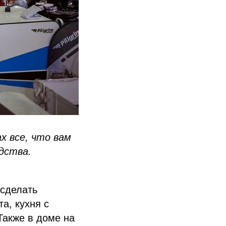
 все, что вам
дства.
сделать
а, кухня с
Также в доме на