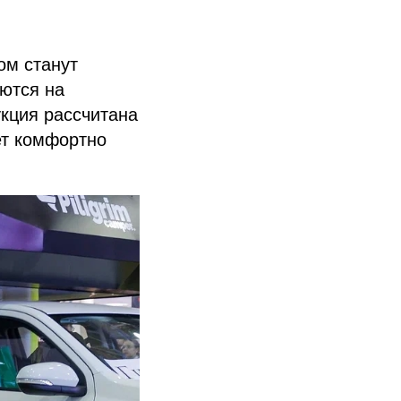
ом станут
аются на
кция рассчитана
ет комфортно