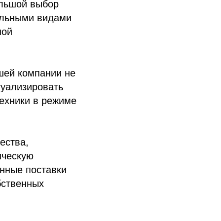
ольшой выбор
альными видами
ной
шей компании не
туализировать
ехники в режиме
ества,
ическую
нные поставки
бственных