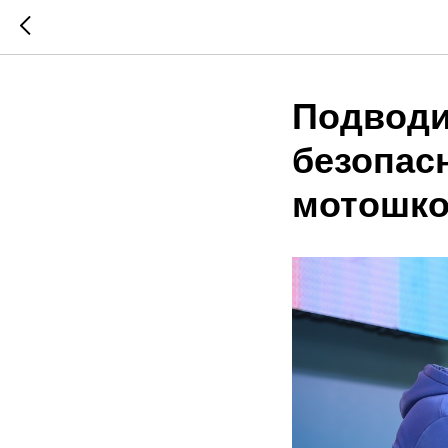
Подводим
безопасн
мотошко