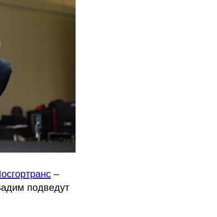
осгортранс
–
Вадим подведут