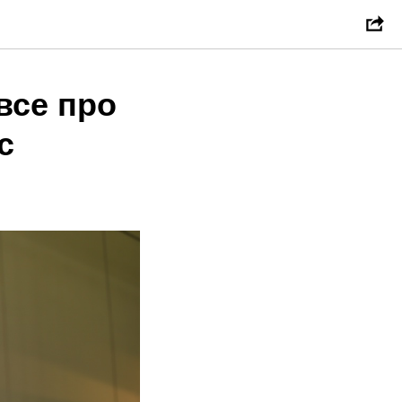
все про
с