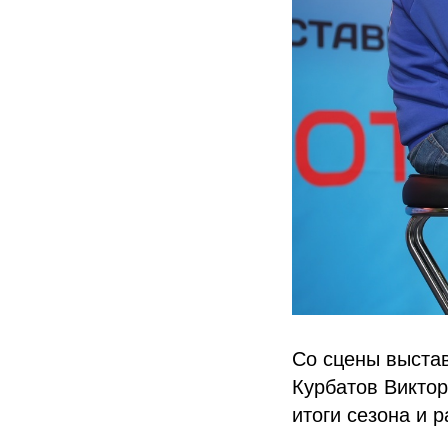
Со сцены выста
Курбатов Викто
итоги сезона и р