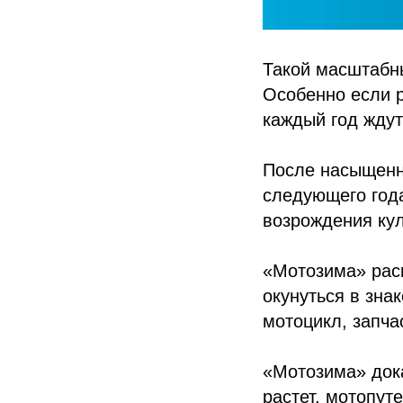
Такой масштабны
Особенно если р
каждый год ждут
После насыщенно
следующего года
возрождения кул
«Мотозима» рас
окунуться в зна
мотоцикл, запча
«Мотозима» дока
растет, мотопут