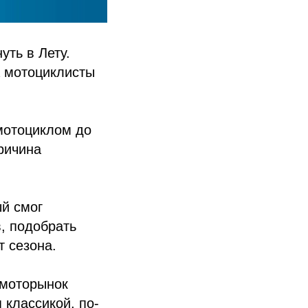
уть в Лету.
а мотоциклисты
мотоциклом до
ричина
й смог
, подобрать
т сезона.
 моторынок
 классикой, по-